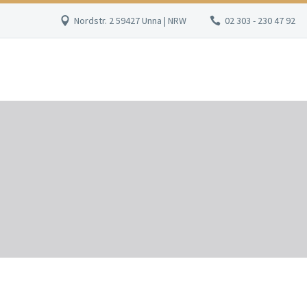
Nordstr. 2 59427 Unna | NRW
02 303 - 230 47 92