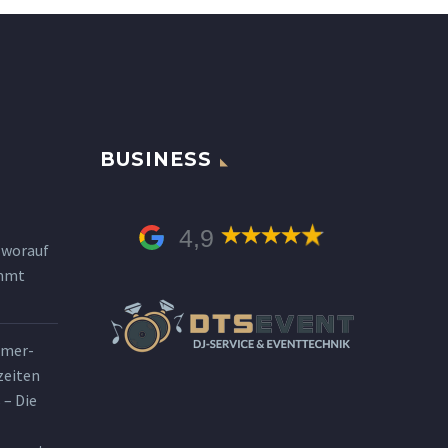
BUSINESS
4,9
 worauf
ommt
mmer-
zeiten
 – Die