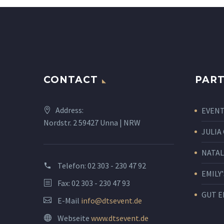
CONTACT
PART
Address:
EVENT
Nordstr. 2 59427 Unna | NRW
JULIA
NATAL
Telefon:
02 303 - 230 47 92
EMILY’
Fax: 02 303 - 230 47 93
GUT E
E-Mail
info@dtsevent.de
Webseite
www.dtsevent.de