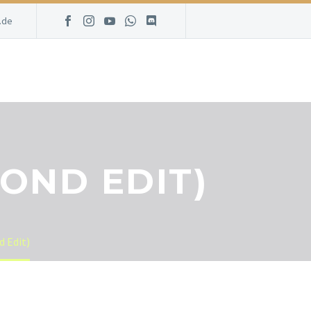
.de
OND EDIT)
 Edit)