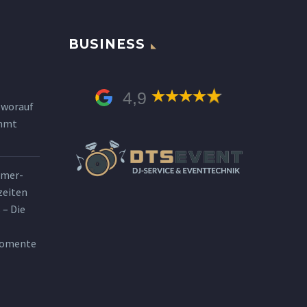
BUSINESS
4,9
 worauf
ommt
mmer-
zeiten
 – Die
Momente