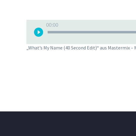
Audio-
00:00
Player
„What’s My Name (40 Second Edit)“ aus Mastermix – M