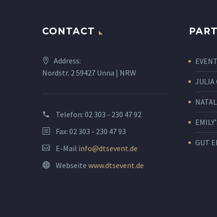
CONTACT
PART
Address:
EVENT
Nordstr. 2 59427 Unna | NRW
JULIA
NATAL
Telefon:
02 303 - 230 47 92
EMILY’
Fax: 02 303 - 230 47 93
GUT E
E-Mail
info@dtsevent.de
Webseite
www.dtsevent.de