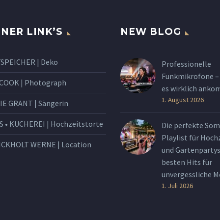
NER LINK’S
NEW BLOG
SPEICHER | Deko
Professionelle
Funkmikrofone –
 COOK | Photograph
es wirklich ank
1. August 2026
IE GRANT | Sängerin
S • KUCHEREI | Hochzeitstorte
Die perfekte So
Playlist für Hoch
ICKHOLT WERNE | Location
und Gartenpartys
besten Hits für
unvergessliche 
1. Juli 2026