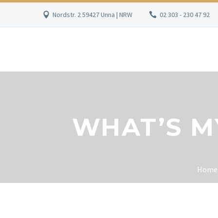
Nordstr. 2 59427 Unna | NRW
02 303 - 230 47 92
WHAT’S M
Home