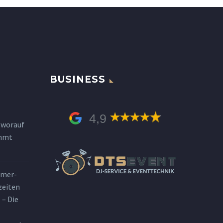
BUSINESS
4,9
 worauf
ommt
mmer-
zeiten
 – Die