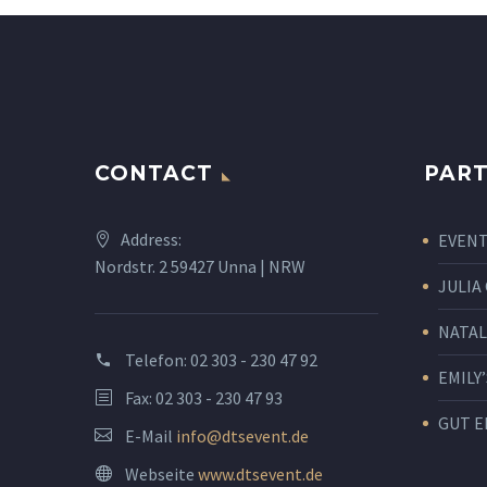
CONTACT
PART
Address:
EVENT
Nordstr. 2 59427 Unna | NRW
JULIA
NATAL
Telefon:
02 303 - 230 47 92
EMILY’
Fax: 02 303 - 230 47 93
GUT E
E-Mail
info@dtsevent.de
Webseite
www.dtsevent.de