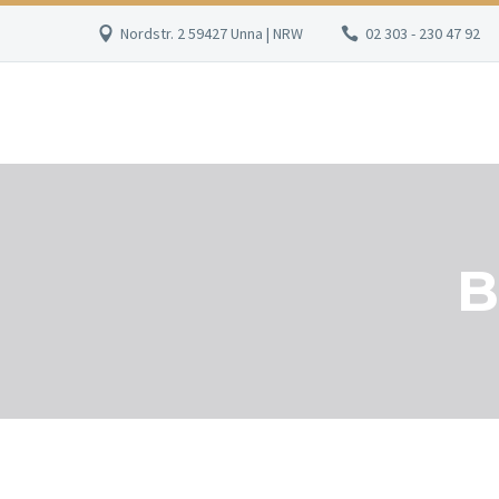
Nordstr. 2 59427 Unna | NRW
02 303 - 230 47 92
B