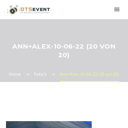
ANN+ALEX-10-06-22 (20 VON
20)
Home
Foto's
Ann+Alex-10-06-22 (20 von 20)