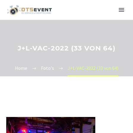
J+L-VAC-2022 (33 VON 64)
Home
Foto's
J+L-VAC-2022 (33 von 64)