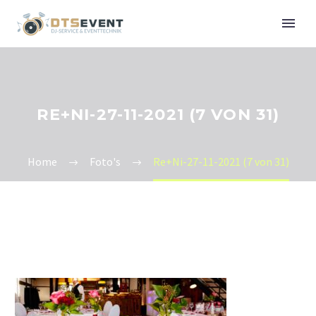
RE+NI-27-11-2021 (7 VON 31)
Home
Foto's
Re+Ni-27-11-2021 (7 von 31)