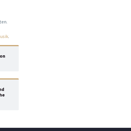
ten.
usik
.
von
nd
che