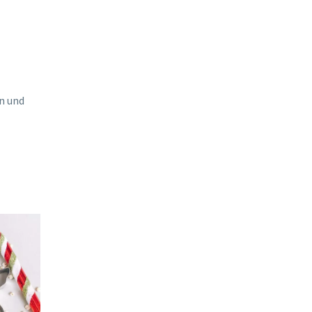
rn und